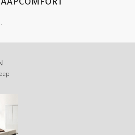
SLAAPCOMFORT
.
N
leep