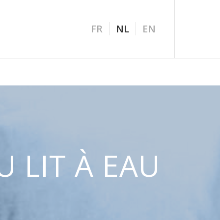
FR
NL
EN
 LIT À EAU