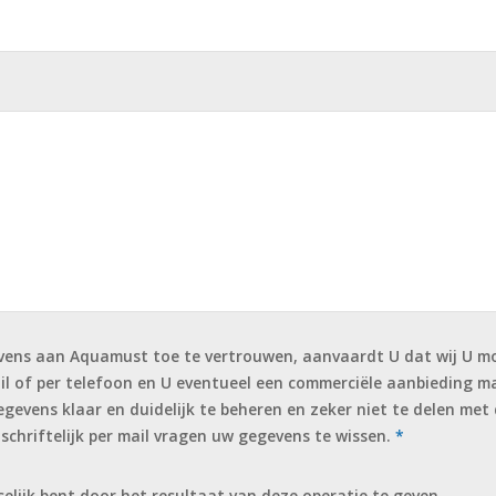
ens aan Aquamust toe te vertrouwen, aanvaardt U dat wij U mog
il of per telefoon en U eventueel een commerciële aanbieding 
egevens klaar en duidelijk te beheren en zeker niet te delen met 
 schriftelijk per mail vragen uw gegevens te wissen.
*
selijk bent door het resultaat van deze operatie te geven.