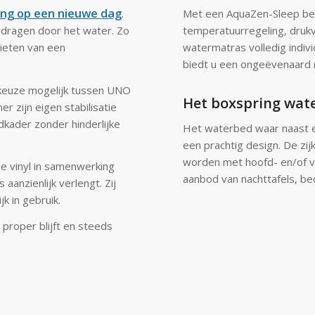
ing op een nieuwe dag
.
Met een AquaZen-Sleep beh
dragen door het water. Zo
temperatuurregeling, druk
ieten van een
watermatras volledig indi
biedt u een ongeëvenaard r
 keuze mogelijk tussen UNO
Het boxspring wat
 zijn eigen stabilisatie
kader zonder hinderlijke
Het waterbed waar naast e
een prachtig design. De z
worden met hoofd- en/of v
je vinyl in samenwerking
aanbod van nachttafels, be
anzienlijk verlengt. Zij
 in gebruik.
proper blijft en steeds