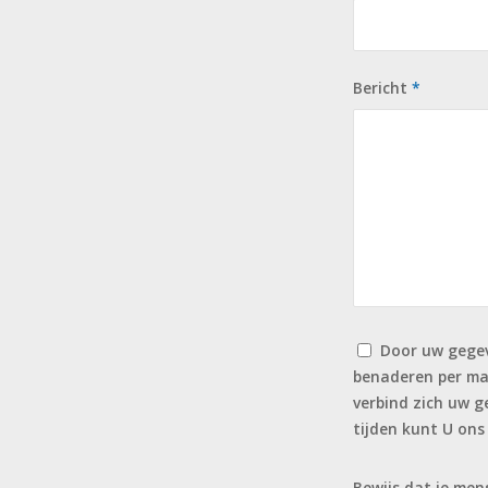
Bericht
*
Door uw gegev
benaderen per ma
verbind zich uw g
tijden kunt U ons
Bewijs dat je men