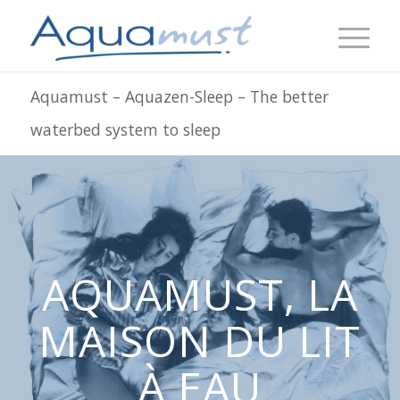
Aquamust – Aquazen-Sleep – The better
waterbed system to sleep
AQUAMUST, LA
MAISON DU LIT
À EAU