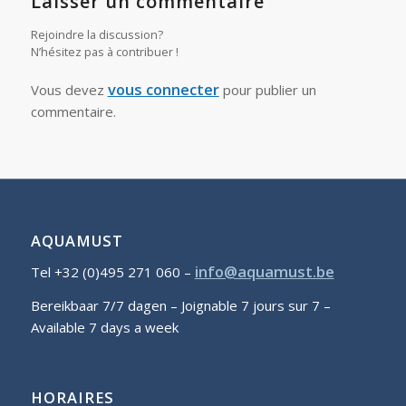
Laisser un commentaire
Rejoindre la discussion?
N’hésitez pas à contribuer !
vous connecter
Vous devez
pour publier un
commentaire.
AQUAMUST
info@aquamust.be
Tel +32 (0)495 271 060 –
Bereikbaar 7/7 dagen – Joignable 7 jours sur 7 –
Available 7 days a week
HORAIRES